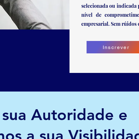
selecionada ou indicada 
nível de comprometim
empresarial. Sem rúidos d
Inscrever
 sua Autoridade e
s a sua Visibilida