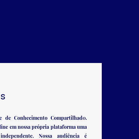
s
 de Conhecimento Compartilhad0.
ine em nossa própria plataforma uma
independente. N
ossa audiência é