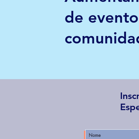
de evento
comunida
Insc
Espe