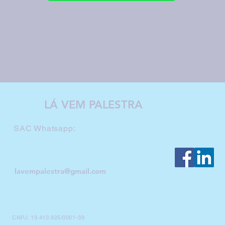
LÁ VEM PALESTRA
SAC Whatsapp:
lavempalestra@gmail.com
CNPJ: 19.410.925/0001-39