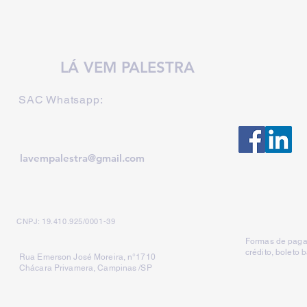
LÁ VEM PALESTRA
SAC Whatsapp:
lavempalestra@gmail.com
CNPJ: 19.410.925/0001-39
Formas de paga
crédito, boleto 
Rua Emerson José Moreira, n°1710
Chácara Privamera, Campinas /SP