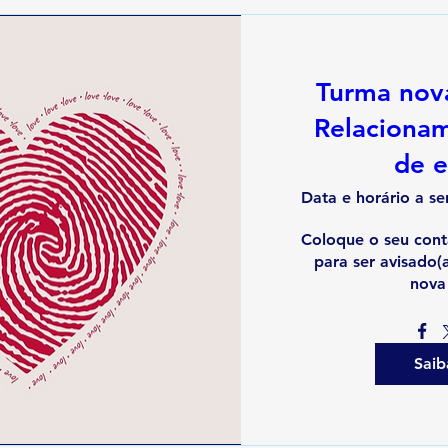
Turma nov
Relacionam
de 
Data e horário a se
Coloque o seu conta
para ser avisado(a
nova
Saib