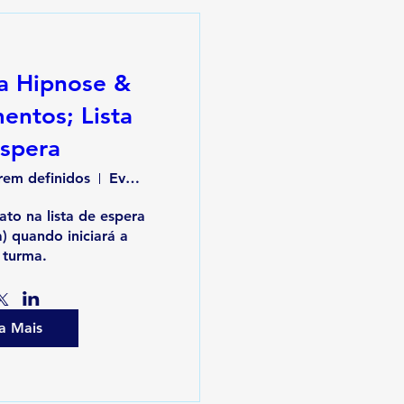
a Hipnose &
entos; Lista
espera
rem definidos
Evento Online
to na lista de espera 
) quando iniciará a 
 turma.
a Mais