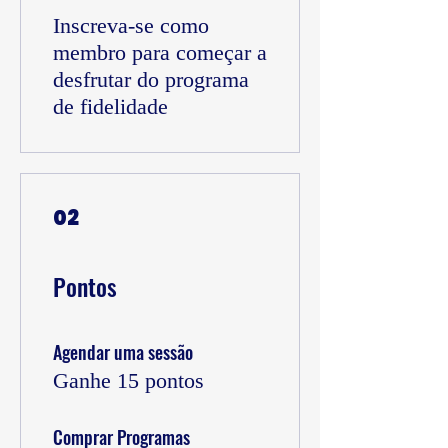
Inscreva-se como
membro para começar a
desfrutar do programa
de fidelidade
02
Pontos
Agendar uma sessão
Ganhe 15 pontos
Comprar Programas