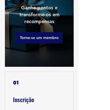
Ganhe pontos e
transforme-os em
recompensas
Torne-se um membro
01
Inscrição