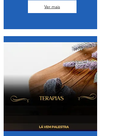
Ver mais