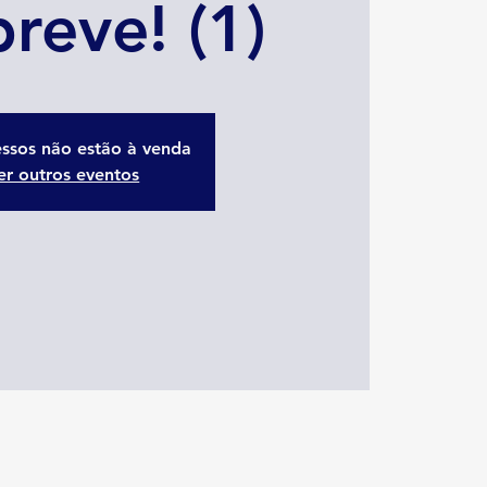
reve! (1)
essos não estão à venda
er outros eventos