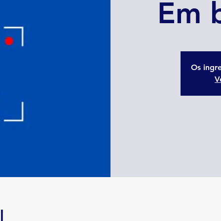
Em b
Os ingr
V
l