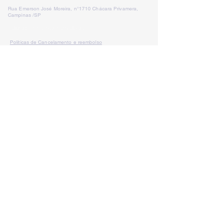
Rua Emerson José Moreira, n°1710 Chácara Privamera,
Campinas /SP
Políticas de entrega e Devolução
Políticas de Cancelamento e reembolso
Política de Privacidade
Serviços
SAC Whatsapp:
Formas de
pagamento: Cartão de
crédito, boleto
bancário e pix
LÁ VEM PALESTRA
lavempalestra@gmail.com
CNPJ:
19.410.925
/0001-39