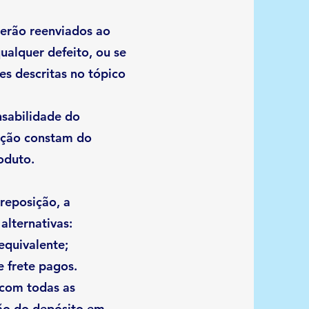
serão reenviados ao
ualquer defeito, ou se
s descritas no tópico
nsabilidade do
zação constam do
oduto.
 reposição, a
alternativas:
equivalente;
e frete pagos.
.com todas as
ção do depósito em