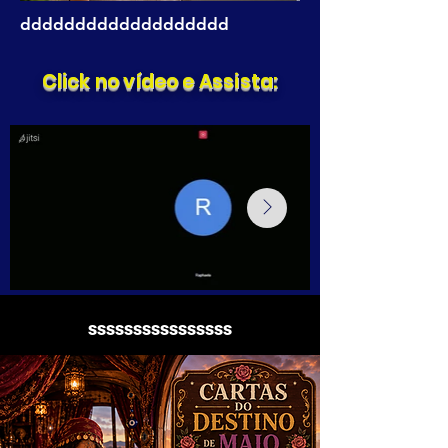
ddddddddddddddddddd
Click no vídeo e Assista:
ssssssssssssssss