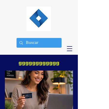
gggggggggggg