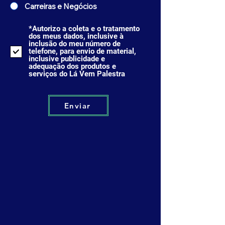
Carreiras e Negócios
*Autorizo a coleta e o tratamento
dos meus dados, inclusive à
inclusão do meu número de
telefone, para envio de material,
inclusive publicidade e
adequação dos produtos e
serviços do Lá Vem Palestra
Enviar