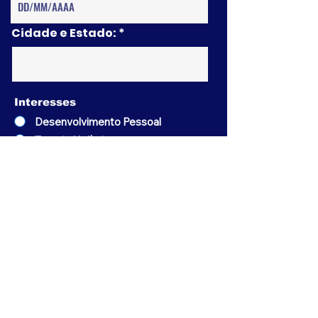
Cidade e Estado:
Interesses
Desenvolvimento Pessoal
Terapia Holísticas
Oráculos
Carreiras e Negócios
*Autorizo a coleta e o tratamento
dos meus dados, inclusive à
inclusão do meu número de
telefone, para envio de material,
inclusive publicidade e
adequação dos produtos e
serviços do Lá Vem Palestra