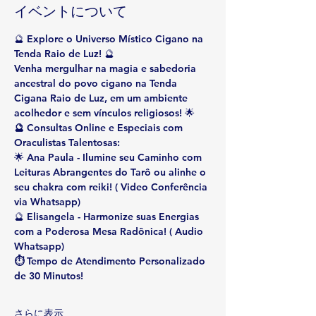
イベントについて
🔮 
Explore o Universo Místico Cigano na 
Tenda Raio de Luz!
 🔮
Venha mergulhar na magia e sabedoria 
ancestral do povo cigano na Tenda 
Cigana Raio de Luz, em um ambiente 
acolhedor e sem vínculos religiosos! 🌟
🔮 Consultas Online e Especiais com 
Oraculistas Talentosas:
🌟 
Ana Paula
 - Ilumine seu Caminho com 
Leituras Abrangentes do Tarô ou alinhe o 
seu chakra com reiki! 
( Video Conferência 
via Whatsapp)
🔮 
Elisangela
 - Harmonize suas Energias 
com a Poderosa Mesa Radônica!
 ( Audio 
Whatsapp)
⏱ Tempo de Atendimento Personalizado 
de 30 Minutos!
さらに表示