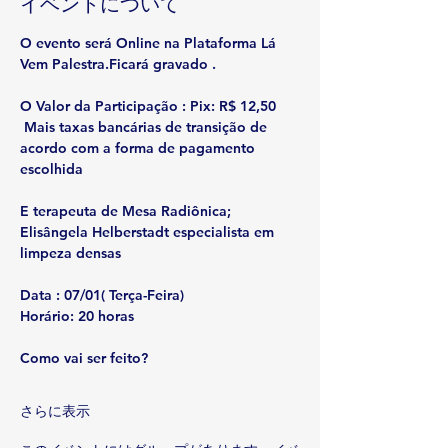
イベントについて
O evento será Online na Plataforma Lá 
Vem Palestra.Ficará gravado . 
O Valor da Participação : Pix: R$ 12,50 
 Mais taxas bancárias de transição de 
acordo com a forma de pagamento 
escolhida
E terapeuta de Mesa Radiônica; 
Elisângela Helberstadt especialista em 
limpeza densas
Data :
 07/01( Terça-Feira)
Horário:
 20 horas
Como vai ser feito?
さらに表示