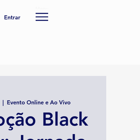
Menu
Entrar
  |  
Evento Online e Ao Vivo
ção Black