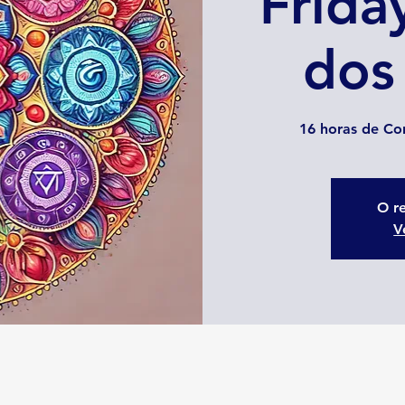
Frida
dos
16 horas de Co
O re
V