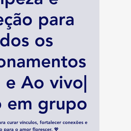
eção para
dos os
ionamentos
 e Ao vivo|
o em grupo
ra curar vínculos, fortalecer conexões e
o para o amor florescer. 💖