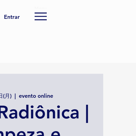
Menu
Entrar
日(月)
  |  
evento online
adiônica |
mpeza e