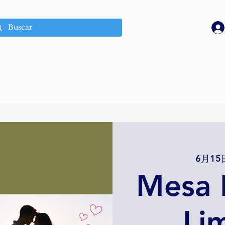
6月15
Mesa R
Li