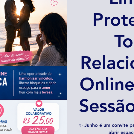
Prot
To
Relac
Online
Sessã
✨ Junho é um convite pa
abrir espaç