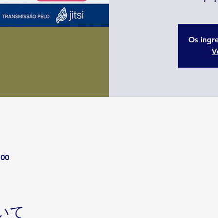
Os ingr
V
:00
いて