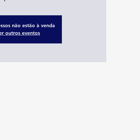
essos não estão à venda
er outros eventos