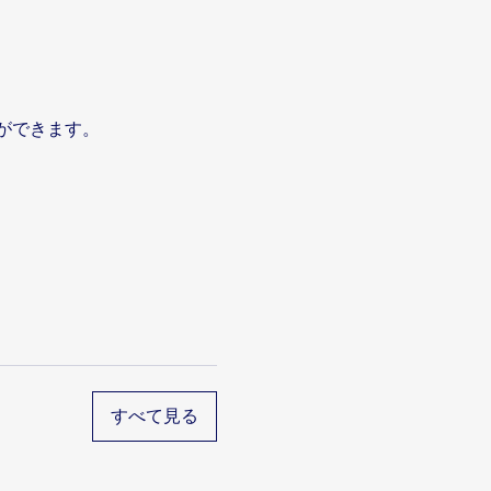
librado e saudável.
ができます。
r para isso.
istêmicos.
すべて見る