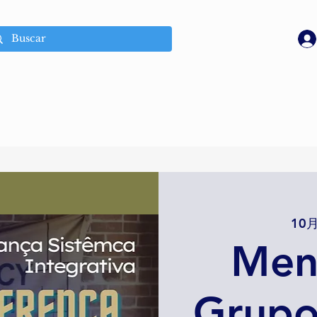
10月
Men
Grupo