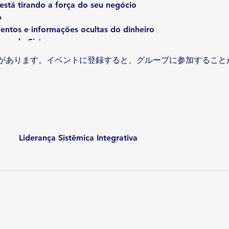
está tirando a força do seu negócio
eiro
ntos e informações ocultas do dinheiro
embros do Sistema
entre membros do Sistema e manter o relacionamento equi
があります。イベントに登録すると、グループに参加すること
amília
de conflitos entre pares, superiores e equipes, como olha
pessoas cooperem ou deixem de cooperar
Liderança Sistêmica Integrativa
 fazer na liderança de pessoas sob a ótica dos princípios s
Equipes
s para complexidades diárias entre as equipes
 minha equipe está bloqueada