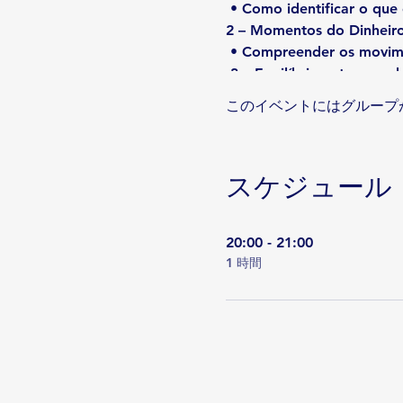
• Como identificar o que 
2 – Momentos do Dinh
• Compreender os movime
3 – Equilíbrio entre m
• Como alcançar clareza 
このイベントにはグループ
4 – Conflitos, sócios e F
• Como lidar com gestão 
スケジュール
PARA SUA LIDERANÇA
1- Cooperação
• O que faz com que as 
20:00 - 21:00
2 – Liderança Sistêmica
1 時間
• O que fazer e o que não
3 – Complexidade de 
• Como encontrar soluçõe
4 – Time Bloqueado
• Como identificar que a
PARA SUA VIDA