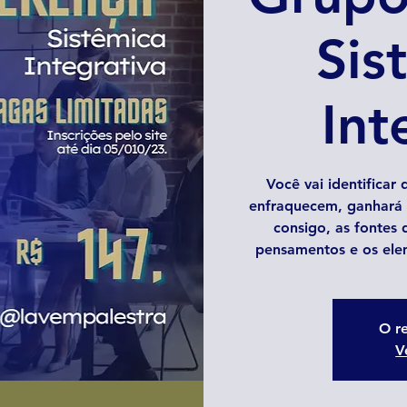
Sis
Int
Você vai identificar 
enfraquecem, ganhará 
consigo, as fontes 
pensamentos e os ele
O re
V