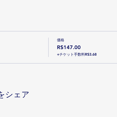
rça
 a força para alcançar os objetivos.
dades
e lealdades que você traz e desconhece
 No Dia a Dia
padrões sistêmicos para viver melhor
価格
R$147.00
oqueia e ser Capaz de tomar decisões mais claras.
+チケット手数料R$3.68
をシェア