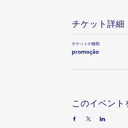
1- Reconhecer a sua Fo
• Reconhecer de onde vêm
2 – Repetições e Leal
チケット詳細
• Reconhecer repetições 
3 – Princípios Sistêmicos
• Aprender a utilizar os 
チケットの種類
4 – Desbloqueio e Ação
promoção
• Reconhecer o que lhe bl
このイベント