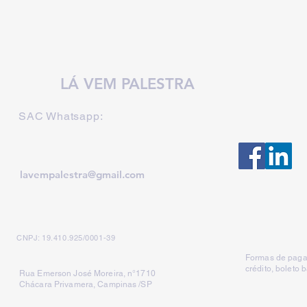
LÁ VEM PALESTRA
SAC Whatsapp:
lavempalestra@gmail.com
CNPJ: 19.410.925/0001-39
Formas de paga
crédito, boleto 
Rua Emerson José Moreira, n°1710
Chácara Privamera, Campinas /SP