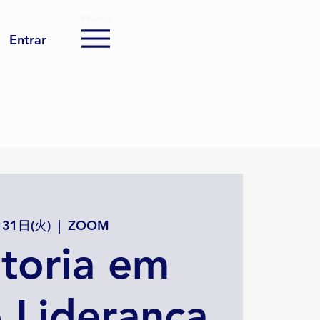
Menu
Entrar
31日(火)
  |  
ZOOM
toria em
 Liderança