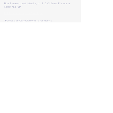
Rua Emerson José Moreira, n°1710 Chácara Privamera,
Campinas /SP
Políticas de entrega e Devolução
Políticas de Cancelamento e reembolso
Política de Privacidade
Serviços
SAC Whatsapp:
Formas de
pagamento: Cartão de
crédito, boleto
bancário e pix
LÁ VEM PALESTRA
lavempalestra@gmail.com
CNPJ:
19.410.925
/0001-39