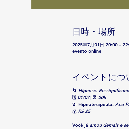
日時・場所
2025年7月01日 20:00 – 22
evento online
イベントにつ
🌀 
Hipnose: Ressignifica
🗓 
01/07
| ⏰ 
20h
💫
 Hipn
oterapeuta: 
Ana Pa
💰 
R$ 25
Você já 
amou demais e se 