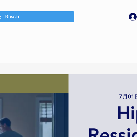
7月01
Hi
Ressi