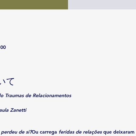
:00
いて
ndo Traumas de Relacionamentos
ula Zanetti
perdeu de si?
Ou carrega 
feridas de relações
 que deixaram 