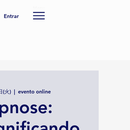
Menu
Entrar
日(火)
  |  
evento online
pnose:
gnificando