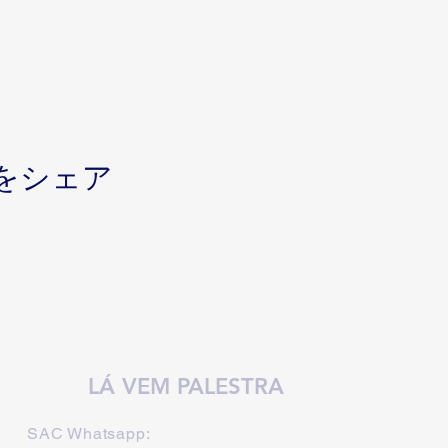
をシェア
LÁ VEM PALESTRA
SAC Whatsapp: