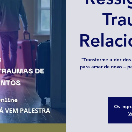
Tra
Relac
"Transforme a dor dos
para amar de novo – pa
Os ingr
V