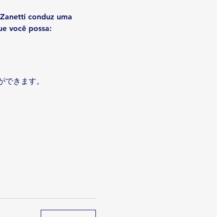
 Zanetti conduz uma 
ue você possa:
ができます。