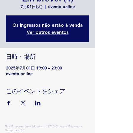
7月01日(火)
  |  
evento online
Os ingressos não estão à venda
Ver outros eventos
日時・場所
2025年7月01日 19:00 – 23:00
evento online
このイベントをシェア
Rua Emerson José Moreira, n°1710 Chácara Privamera,
Campinas /SP