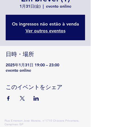
1月31日(金)
  |  
evento online
Os ingressos não estão à venda
Ver outros eventos
日時・場所
2025年1月31日 19:00 – 23:00
evento online
このイベントをシェア
Rua Emerson José Moreira, n°1710 Chácara Privamera,
Campinas /SP