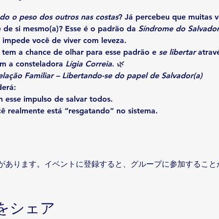
do o peso dos outros nas costas
? Já percebeu que muitas v
 de si mesmo(a)? Esse é o padrão da 
Síndrome do Salvador
 impede você de viver com leveza.
 tem a chance de olhar para esse padrão e 
se libertar
 atrav
m a consteladora 
Lígia Correia
. 🌿
lação Familiar – Libertando-se do papel de Salvador(a)
derá:
 esse impulso de salvar todos.
cê realmente está “resgatando” no sistema.
があります。イベントに登録すると、グループに参加すること
をシェア