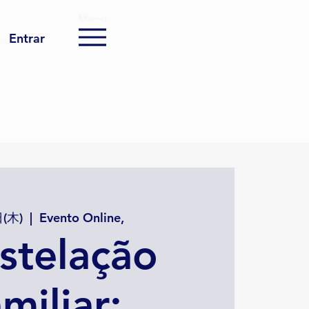
Menu
Entrar
(木)
  |  
Evento Online,
stelação
miliar: