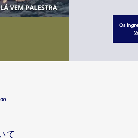
Os ingr
V
:00
いて