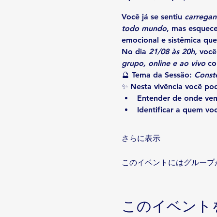
Você já se sentiu 
carregan
todo mundo
, mas esquece
emocional e sistêmica que
No dia 
21/08 às 20h
, você
grupo, online e ao vivo
 co
🔮 Tema da Sessão: 
Conste
✨ Nesta vivência você po
Entender de onde vem
Identificar a quem vo
さらに表示
このイベントにはグループ
このイベント