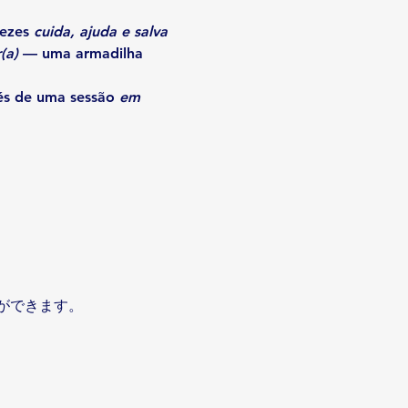
ezes 
cuida, ajuda e salva 
(a)
 — uma armadilha 
és de uma sessão 
em 
ができます。