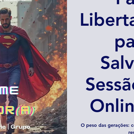
Libert
pa
Salv
Sessã
Onlin
O peso das gerações: c
re