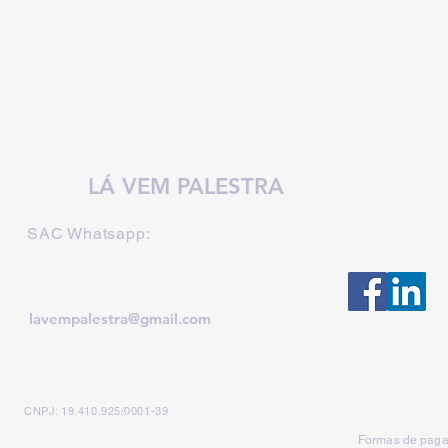
LÁ VEM PALESTRA
SAC Whatsapp:
lavempalestra@gmail.com
CNPJ: 19.410.925/0001-39
Formas de paga