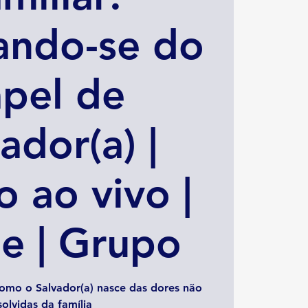
ando-se do
pel de
ador(a) |
o ao vivo |
e | Grupo
omo o Salvador(a) nasce das dores não
solvidas da família