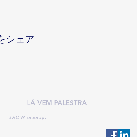
をシェア
LÁ VEM PALESTRA
SAC Whatsapp: