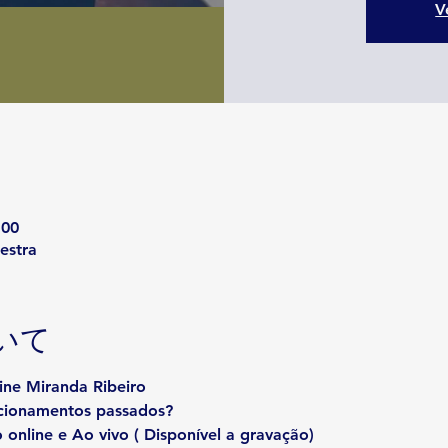
V
:00
estra
いて
aine Miranda Ribeiro
cionamentos passados?
 online e Ao vivo ( Disponível a gravação)