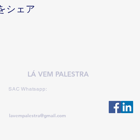
をシェア
LÁ VEM PALESTRA
SAC Whatsapp:
lavempalestra@gmail.com