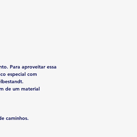
nto
. Para aproveitar essa 
co especial com 
elbestandt
.
ém de um material 
 de caminhos.