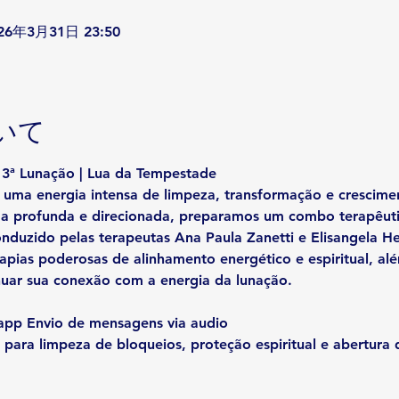
026年3月31日 23:50
いて
3ª Lunação | Lua da Tempestade
z uma energia intensa de 
limpeza, transformação e crescime
ma profunda e direcionada, preparamos um 
combo terapêuti
onduzido pelas terapeutas 
Ana Paula Zanetti
 e 
Elisangela H
rapias poderosas de alinhamento energético e espiritual
, al
nuar sua conexão com a energia da lunação.
app Envio de mensagens via audio
 para limpeza de bloqueios, proteção espiritual e abertura