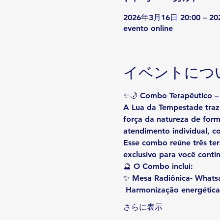
2026年3月16日 20:00 – 2
evento online
イベントにつ
✨🌙 
Combo Terapêutico – 
A 
Lua da Tempestade
 tra
força da natureza de for
atendimento individual
, c
Esse combo reúne 
três te
exclusivo para você conti
🔮 
O Combo inclui:
✨ 
Mesa Radiônica- Whats
 Harmonização energética
さらに表示