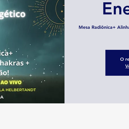
Ene
Mesa Radiônica+ Alinh
O re
V