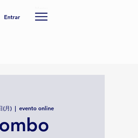
Menu
Entrar
日(月)
  |  
evento online
ombo