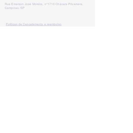
Rua Emerson José Moreira, n°1710 Chácara Privamera,
Campinas /SP
Políticas de entrega e Devolução
Políticas de Cancelamento e reembolso
Política de Privacidade
Serviços
SAC Whatsapp:
Formas de
pagamento: Cartão de
crédito, boleto
bancário e pix
LÁ VEM PALESTRA
lavempalestra@gmail.com
CNPJ:
19.410.925
/0001-39