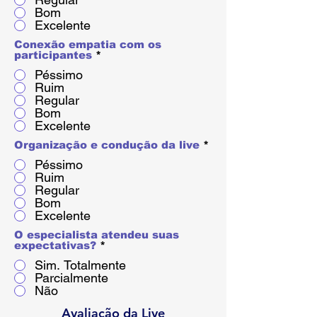
Bom
Excelente
Conexão empatia com os
participantes
*
Péssimo
Ruim
Regular
Bom
Excelente
Organização e condução da live
*
Péssimo
Ruim
Regular
Bom
Excelente
O especialista atendeu suas
expectativas?
*
Sim. Totalmente
Parcialmente
Não
Avaliação da Live