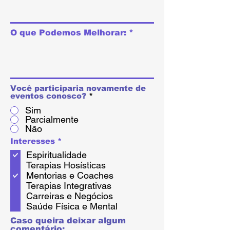
O que Podemos Melhorar:
Você participaria novamente de
eventos conosco?
*
Sim
Parcialmente
Não
必
Interesses
*
須
Espiritualidade
項
目
Terapias Hosísticas
Mentorias e Coaches
Terapias Integrativas
Carreiras e Negócios
Saúde Física e Mental
Caso queira deixar algum
comentário: