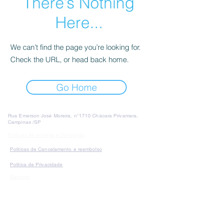
There’s Nothing
Here...
We can’t find the page you’re looking for.
Check the URL, or head back home.
Go Home
Rua Emerson José Moreira, n°1710 Chácara Privamera,
Campinas /SP
Políticas de entrega e Devolução
Políticas de Cancelamento e reembolso
Política de Privacidade
Serviços
SAC Whatsapp:
Formas de
pagamento: Cartão de