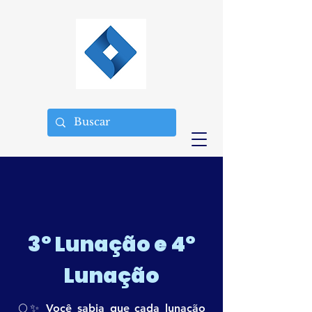
3º Lunação e 4º
Lunação
🌕✨ Você sabia que cada lunação