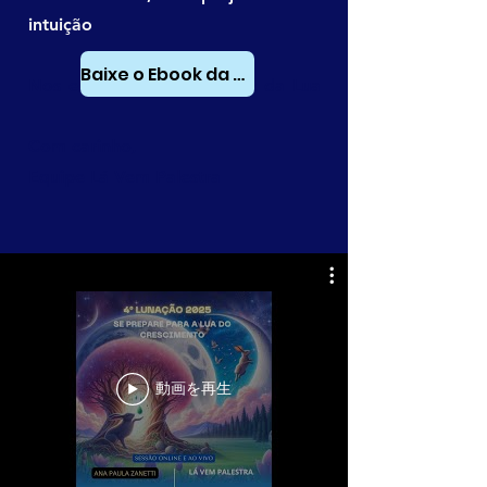
intuição
Baixe o Ebook da aula
Nos encontramos sob a luz da Lua
🌙
Com carinho,
Equipe Lá Vem Palestra
動画を再生