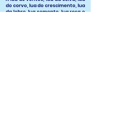
do corvo, lua do crescimento, lua
da lebre, lua semente, lua rosa e
lua da Relva Verde.
R$ 36
Comprar
Ganhe o Ebook da Aula
Indique um(a) amiga(o) e
ganhe o ebook da
apresentação da Live
Nome: