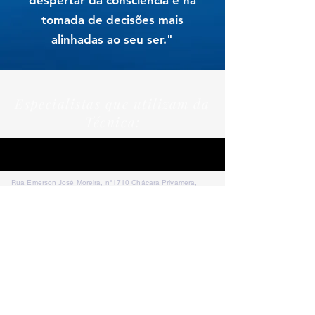
despertar da consciência e na
tomada de decisões mais
alinhadas ao seu ser."
Especialistas que utilizam da
Técnica:
Rua Emerson José Moreira, n°1710 Chácara Privamera,
Campinas /SP
Políticas de entrega e Devolução
Políticas de Cancelamento e reembolso
Política de Privacidade
Serviços
SAC Whatsapp: