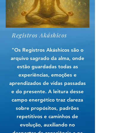
Registros Akáshicos
"Os Registros Akáshicos são o
arquivo sagrado da alma, onde
estão guardadas todas as
experiências, emoções e
aprendizados de vidas passadas
e do presente. A leitura desse
campo energético traz clareza
sobre propósitos, padrões
repetitivos e caminhos de
evolução, auxiliando no