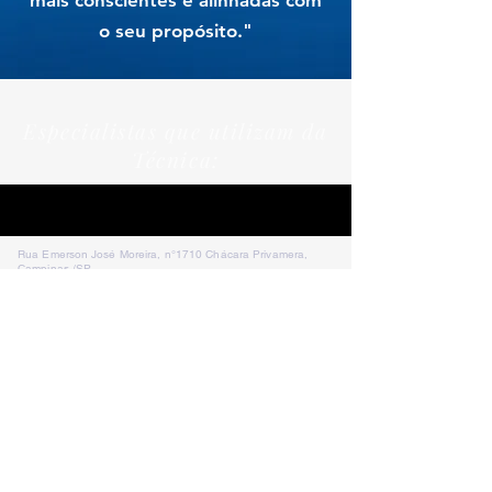
mais conscientes e alinhadas com
o seu propósito."
Especialistas que utilizam da
Técnica:
Rua Emerson José Moreira, n°1710 Chácara Privamera,
Campinas /SP
Políticas de entrega e Devolução
Políticas de Cancelamento e reembolso
Política de Privacidade
Serviços
SAC Whatsapp:
Formas de
pagamento: Cartão de