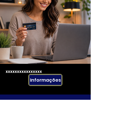
xxxxxxxxxxxxxxxx
Informações
Rua Emerson José Moreira, n°1710 Chácara Privamera,
Campinas /SP
Políticas de entrega e Devolução