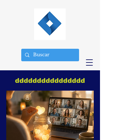
dddddddddddddddd