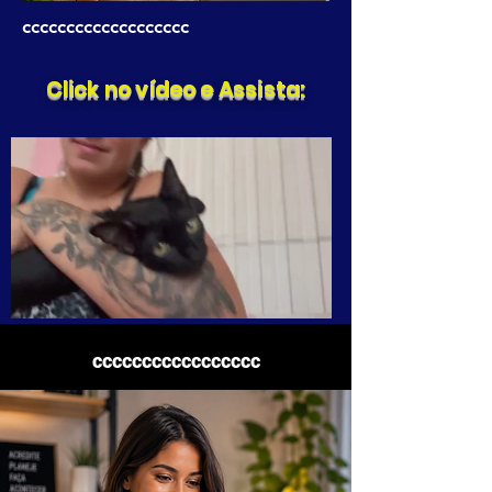
ccccccccccccccccccc
Click no vídeo e Assista:
ccccccccccccccccc