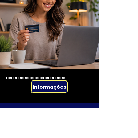
cccccccccccccccccccccccc
Informações
Rua Emerson José Moreira, n°1710 Chácara Privamera,
Campinas /SP
Políticas de entrega e Devolução