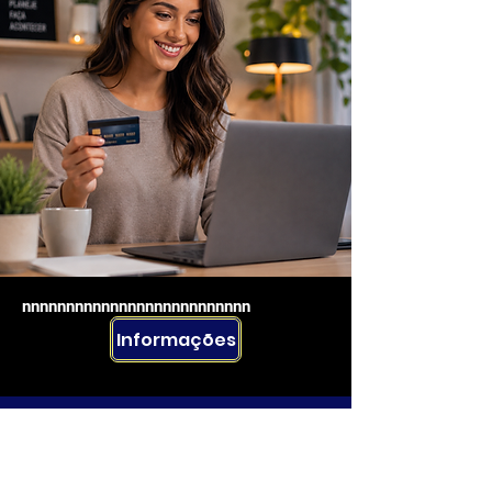
nnnnnnnnnnnnnnnnnnnnnnnnnn
Informações
Rua Emerson José Moreira, n°1710 Chácara Privamera,
Campinas /SP
Políticas de entrega e Devolução