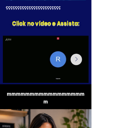
çççççççççççççççççççççççç
Click no vídeo e Assista:
mmmmmmmmmmmmmmmmm
m