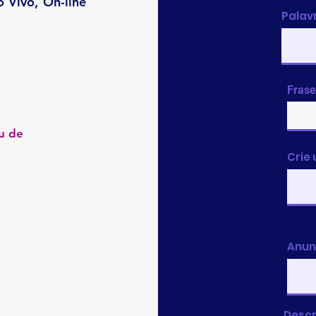
 Vivo, On-line
Palav
Frase
u de
Crie
Anun
Descr