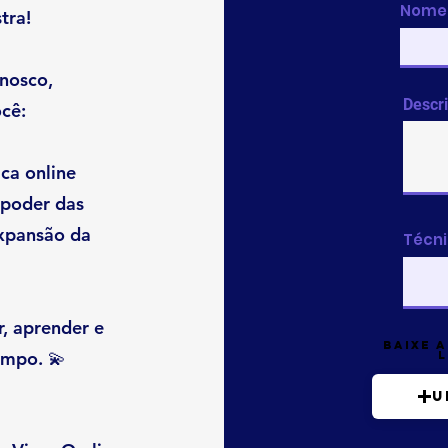
Nome 
tra!
onosco,
Descr
cê:
ca online
 poder das
expansão da
Técni
, aprender e
Baixe a
empo. 💫
l
U