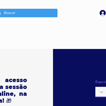
 acesso
Especi
a sessão
line, na
! 🎁