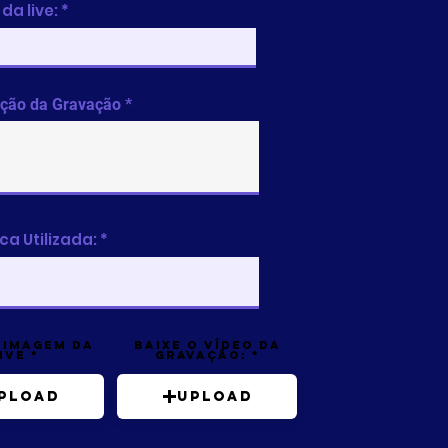
da live:
ição da Gravação
ca Utilizada:
 imagem da
Baixe o vídeo da
ive
gravação:
pload
Upload