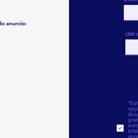
o anuncio:
LINK 
“Est
opçã
div
grat
aut
tota
apr