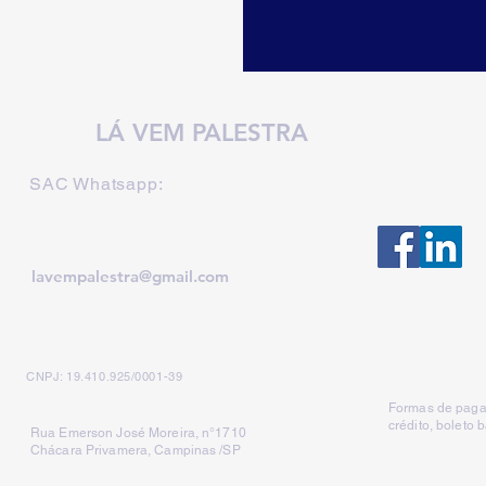
LÁ VEM PALESTRA
SAC Whatsapp:
lavempalestra@gmail.com
CNPJ: 19.410.925/0001-39
Formas de paga
crédito, boleto 
Rua Emerson José Moreira, n°1710
Chácara Privamera, Campinas /SP