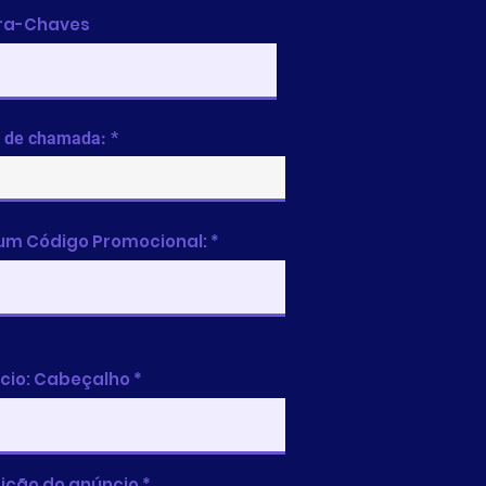
ra-Chaves
 de chamada:
 um Código Promocional:
cio: Cabeçalho
ição do anúncio