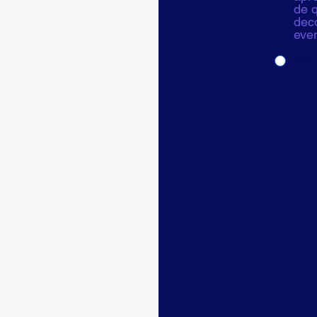
de q
deco
even
Em 