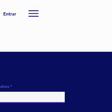
Menu
Entrar
Preencha as
informações
alista