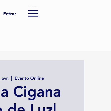
Menu
Entrar
 avr.
  |  
Evento Online
a Cigana
o de Luz|