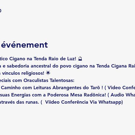
0
l'événement
tico Cigano na Tenda Raio de Luz!
 🔮
 e sabedoria ancestral do povo cigano na Tenda Cigana Ra
vínculos religiosos! 🌟
ciais com Oraculistas Talentosas:
u Caminho com Leituras Abrangentes do Tarô ! 
( Video Conf
 suas Energias com a Poderosa Mesa Radônica!
 ( Audio Wh
através das runas. 
(  Viideo Conferência Via Whatsapp)