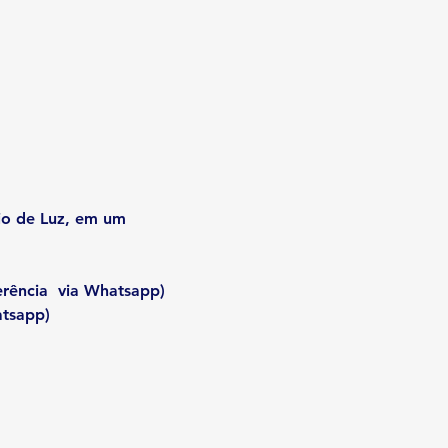
io de Luz, em um 
erência  via Whatsapp)
atsapp)