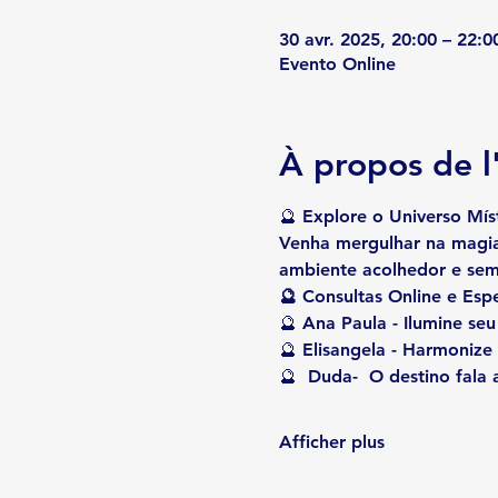
30 avr. 2025, 20:00 – 22:0
Evento Online
À propos de 
🔮 
Explore o Universo Mís
Venha mergulhar na magia
ambiente acolhedor e sem 
🔮 Consultas Online e Espe
🔮 
Ana Paula
 - Ilumine se
🔮 
Elisangela
 - Harmonize
🔮  
Duda- 
 O destino fala 
Afficher plus