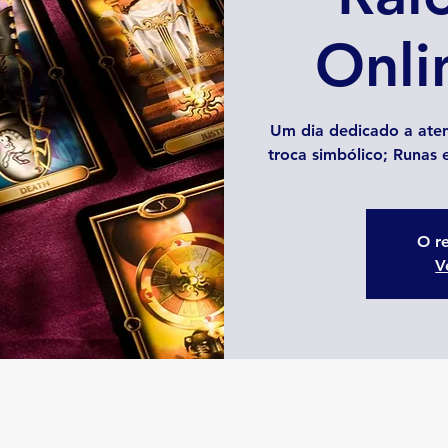
Onli
Um dia dedicado a aten
troca simbólico; Runas
O re
V