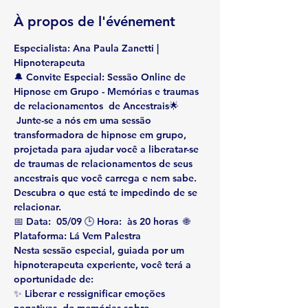
À propos de l'événement
Especialista: Ana Paula Zanetti | 
Hipnoterapeuta
🔔 
Convite Especial: Sessão Online de 
Hipnose em Grupo - Memórias e traumas 
de relacionamentos  de Ancestrais
🌟
 Junte-se a nós em uma sessão 
transformadora de hipnose em grupo, 
projetada para ajudar você a liberatar-se 
de traumas de relacionamentos de seus 
ancestrais que você carrega e nem sabe. 
Descubra o que está te impedindo de se 
relacionar.
📅 
Data:
  05/09 🕒 
Hora:
  às 20 horas  🌐 
Plataforma:
 Lá Vem Palestra
Nesta sessão especial, guiada por um 
hipnoterapeuta experiente, você terá a 
oportunidade de:
✨ 
Liberar e ressignificar emoções 