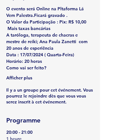
O evento será Online na Pltaforma Lá 
Vem Palestra.Ficará gravado . 
O Valor da Participação : Pix: R$ 10,00 
 Mais taxas bancárias
A taróloga, terapeuta de chacras e 
mestre de reiki; 
Ana Paula Zanetti  com 
20 anos de esperiência 
Data :
 17/07/2024 ( Quarta-Feira)
Horário:
 20 horas
Como vai ser feito?
Afficher plus
Il y a un groupe pour cet événement. Vous
pourrez le rejoindre dès que vous vous
serez inscrit à cet événement.
Programme
20:00 - 21:00
1 heure