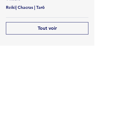
Reiki| Chacras | Tarô
Tout voir
Partager cet événement
Rua Emerson José Moreira, n°1710 Chácara Privamera,
Campinas /SP
Políticas de entrega e Devolução
Políticas de Cancelamento e reembolso
Política de Privacidade
Serviços
SAC Whatsapp: