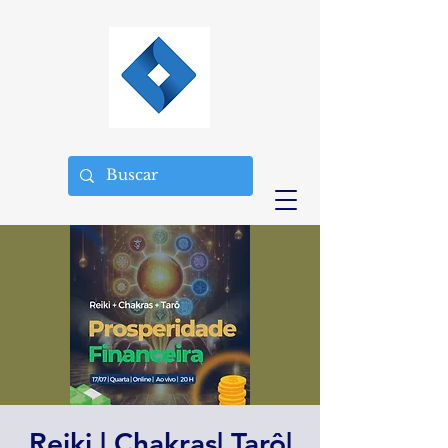
Reiki | Chakras| Tarô|