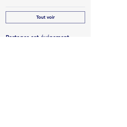
Tout voir
Partager cet événement
Rua Emerson José Moreira, n°1710 Chácara Privamera,
Campinas /SP
Políticas de entrega e Devolução
Políticas de Cancelamento e reembolso
Política de Privacidade
Serviços
SAC Whatsapp:
Formas de