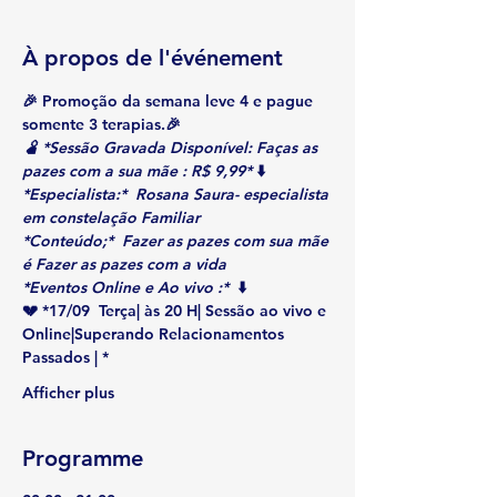
À propos de l'événement
🎉 Promoção da semana leve 4 e pague 
somente 3 terapias.🎉
🫄 *Sessão Gravada Disponível: Faças as 
pazes com a sua mãe : R$ 9,99*
 ⬇️
*Especialista:*  Rosana Saura- especialista 
em constelação Familiar
*Conteúdo;*  Fazer as pazes com sua mãe 
é Fazer as pazes com a vida
*Eventos Online e Ao vivo :* 
 ⬇️
💔 *17/09  Terça| às 20 H| Sessão ao vivo e 
Online|Superando Relacionamentos 
Passados | *
Afficher plus
Programme