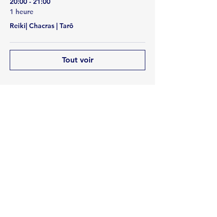
20:00 - 21:00
1 heure
Reiki| Chacras | Tarô
Tout voir
Partager cet événement
Rua Emerson José Moreira, n°1710 Chácara Privamera,
Campinas /SP
Políticas de entrega e Devolução
Políticas de Cancelamento e reembolso
Política de Privacidade
Serviços