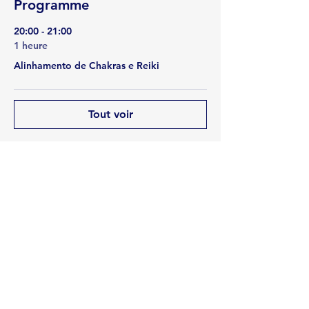
Programme
20:00 - 21:00
1 heure
Alinhamento de Chakras e Reiki
Tout voir
Partager cet événement
Rua Emerson José Moreira, n°1710 Chácara Privamera,
Campinas /SP
Políticas de entrega e Devolução
Políticas de Cancelamento e reembolso