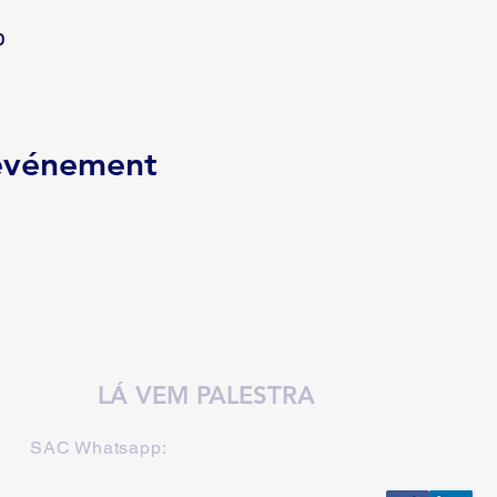
0
 événement
LÁ VEM PALESTRA
SAC Whatsapp: