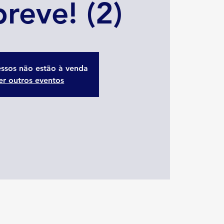
reve! (2)
essos não estão à venda
er outros eventos