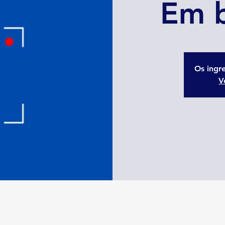
Em b
Os ingr
V