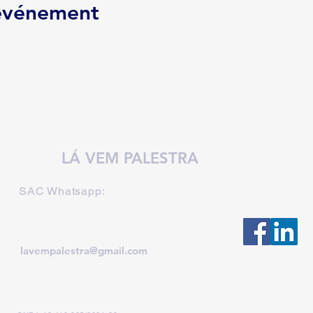
 événement
LÁ VEM PALESTRA
SAC Whatsapp:
lavempalestra@gmail.com