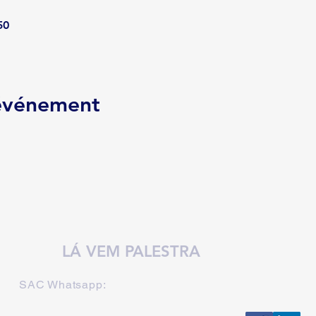
50
 événement
LÁ VEM PALESTRA
SAC Whatsapp: