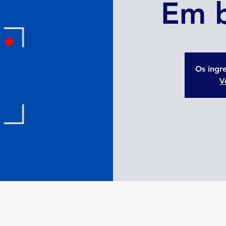
Em b
Os ingr
V