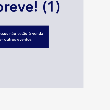
reve! (1)
essos não estão à venda
er outros eventos