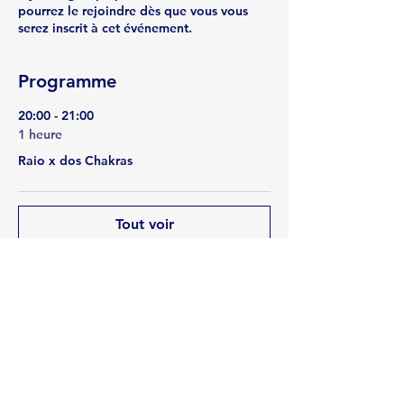
pourrez le rejoindre dès que vous vous
serez inscrit à cet événement.
Programme
20:00 - 21:00
1 heure
Raio x dos Chakras
Tout voir
Partager cet événement
Rua Emerson José Moreira, n°1710 Chácara Privamera,