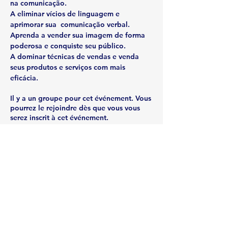
A eliminar vícios de linguagem
 e 
Aprenda a vender sua imagem
 de forma 
A dominar técnicas de vendas
 e venda 
seus produtos e serviços com mais 
eficácia.
Il y a un groupe pour cet événement. Vous
pourrez le rejoindre dès que vous vous
serez inscrit à cet événement.
Partager cet événement
Rua Emerson José Moreira, n°1710 Chácara Privamera,
Campinas /SP
Políticas de entrega e Devolução