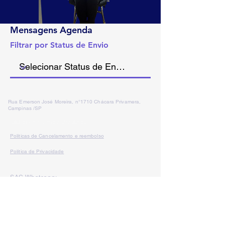
Mensagens Agenda
Filtrar por Status de Envio
Rua Emerson José Moreira, n°1710 Chácara Privamera,
Campinas /SP
Políticas de entrega e Devolução
Políticas de Cancelamento e reembolso
Política de Privacidade
Serviços
SAC Whatsapp:
Formas de
pagamento: Cartão de
crédito, boleto
bancário e pix