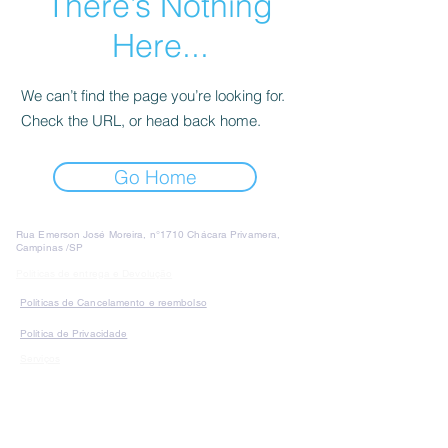
There’s Nothing
Here...
We can’t find the page you’re looking for.
Check the URL, or head back home.
Go Home
Rua Emerson José Moreira, n°1710 Chácara Privamera,
Campinas /SP
Políticas de entrega e Devolução
Políticas de Cancelamento e reembolso
Política de Privacidade
Serviços
SAC Whatsapp:
Formas de
pagamento: Cartão de