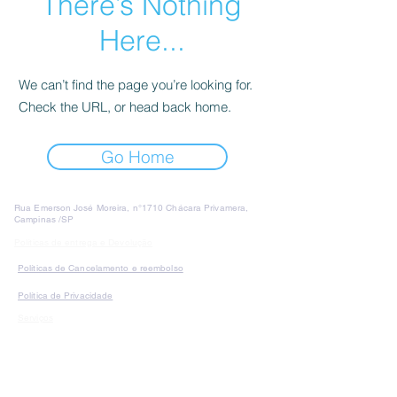
There’s Nothing
Here...
We can’t find the page you’re looking for.
Check the URL, or head back home.
Go Home
Rua Emerson José Moreira, n°1710 Chácara Privamera,
Campinas /SP
Políticas de entrega e Devolução
Políticas de Cancelamento e reembolso
Política de Privacidade
Serviços
SAC Whatsapp:
Formas de
pagamento: Cartão de