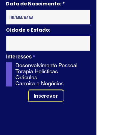
Data de Nascimento:
Cidade e Estado:
O
Interesses
*
b
Desenvolvimento Pessoal
l
Terapia Holísticas
i
Oráculos
g
Carreira e Negócios
a
t
o
Inscrever
i
r
e