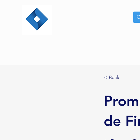
< Back
Promo
de Fi