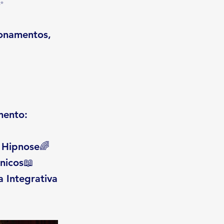
✨
ionamentos,
mento:
 Hipnose🌈
nicos📖
a Integrativa