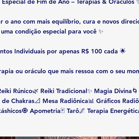
Especial de Fim de Ano – Terapias & Oráculos 
r o ano com mais equilíbrio, cura e novos direc
uma condição especial para você ✨
ntos Individuais por apenas R$ 100 cada 🌟
erapia ou oráculo que mais ressoa com o seu mo
eiki Rúnico🌿 Reiki Tradicional✨ Magia Divina
 de Chakras📐 Mesa Radiônica📊 Gráficos Radiô
áshicos🧿 Apometria🃏 Tarô🌌 Terapia Energétic