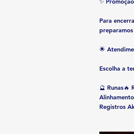
✨ Promoção 
Para encerra
preparamos 
🌟 Atendime
Escolha a t
🔮 Runas🔥 R
Alinhamento
Registros Ak