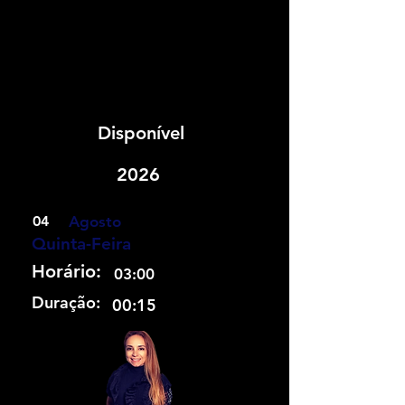
ula Z
ula Z
Disponível
2026
04
Agosto
Quinta-Feira
Horário:
03:00
Duração:
00:15