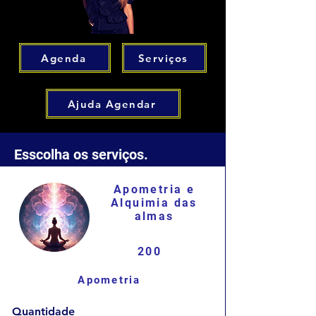
Agenda
Serviços
Ajuda Agendar
Esscolha os serviços.
Apometria e
Alquimia das
almas
200
Apometria
Quantidade