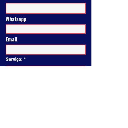
Whatsapp
Email
Serviço:
Mude a Opção para Reservada:
Especialista:
Eu concordo com
Termos e